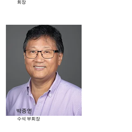
회장
​박종연
수석 부회장