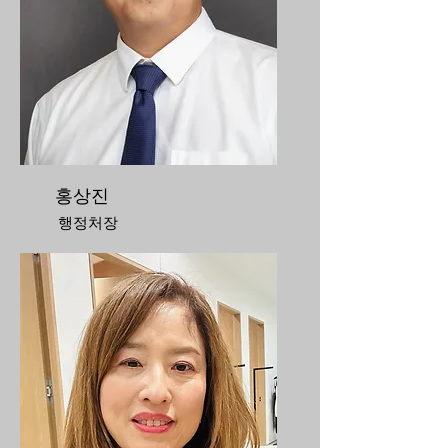
홍상진
행정처장