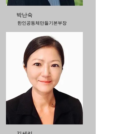
박난숙
한인공동체만들기본부장
김세리