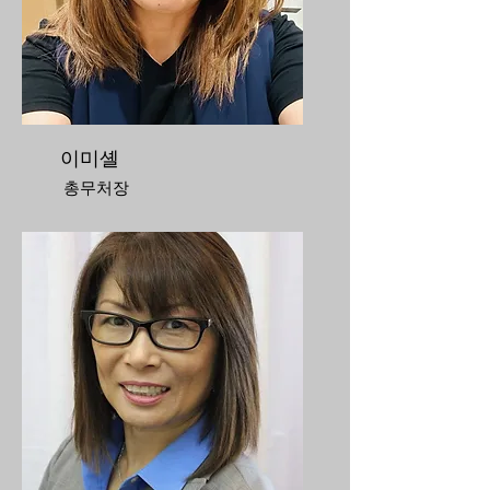
이미셸
총무처장